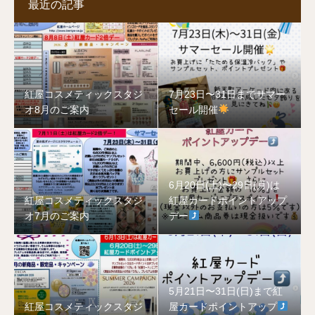
最近の記事
紅屋コスメティックスタジ
7月23日〜31日までサマー
オ8月のご案内
セール開催
6月20日(土)〜29日(月)は
紅屋コスメティックスタジ
紅屋カードポイントアップ
オ7月のご案内
デー
5月21日〜31日(日)まで紅
紅屋コスメティックスタジ
屋カードポイントアップ