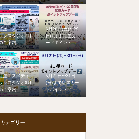
紅屋コスメティ
6月20日(土)〜29
ックスタジオ7月
日(月)は 紅屋カ
のご案内
ードポイントア
ップデー
紅屋コスメティ
5月21日〜31日
ックスタジオ6月
(日)まで紅屋カー
のご案内
ドポイントアッ
プ
デーです
カテゴリー