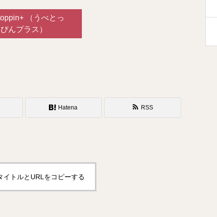
toppin+ （うべとっ
ぴんプラス）
Hatena
RSS
タイトルとURLをコピーする