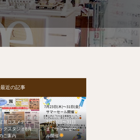
最近の記事
紅屋コスメティ
7月23日〜31日
ックスタジオ8月
までサマーセー
のご案内
ル開催