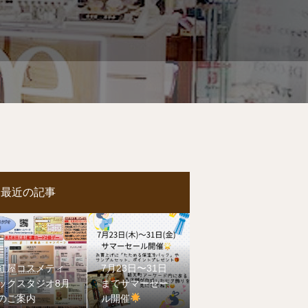
最近の記事
紅屋コスメティ
7月23日〜31日
ックスタジオ8月
までサマーセー
のご案内
ル開催