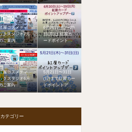
紅屋コスメティ
6月20日(土)〜29
ックスタジオ7月
日(月)は 紅屋カ
のご案内
ードポイントア
ップデー
紅屋コスメティ
5月21日〜31日
ックスタジオ6月
(日)まで紅屋カー
のご案内
ドポイントアッ
プ
デーです
カテゴリー