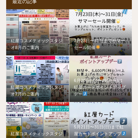
最近の記事
紅屋コスメティックスタジ
7月23日〜31日までサマー
オ8月のご案内
セール開催
6月20日(土)〜29日(月)は
紅屋コスメティックスタジ
紅屋カードポイントアップ
オ7月のご案内
デー
5月21日〜31日(日)まで紅
紅屋コスメティックスタジ
屋カードポイントアップ