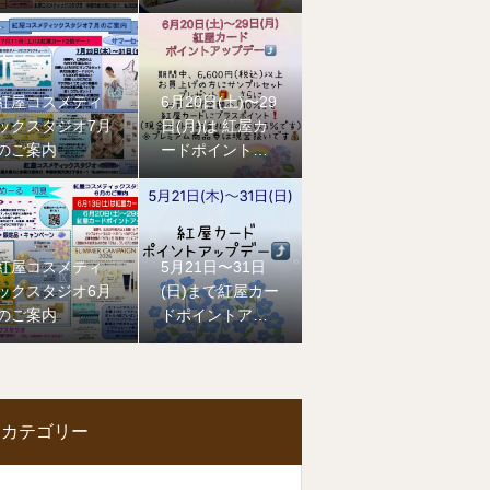
紅屋コスメティ
6月20日(土)〜29
ックスタジオ7月
日(月)は 紅屋カ
のご案内
ードポイントア
ップデー
紅屋コスメティ
5月21日〜31日
ックスタジオ6月
(日)まで紅屋カー
のご案内
ドポイントアッ
プ
デーです
カテゴリー