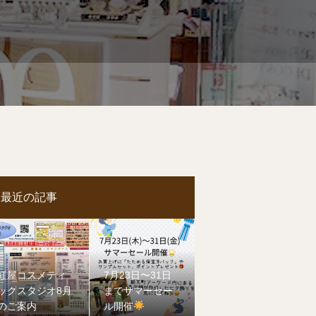
最近の記事
紅屋コスメティ
7月23日〜31日
ックスタジオ8月
までサマーセー
のご案内
ル開催